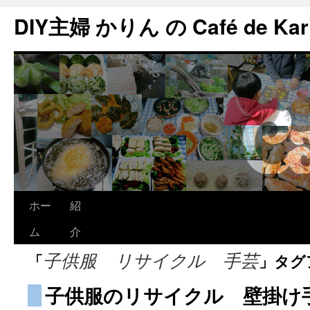
DIY主婦 かりん の Café de Kar
ホー
紹
ム
介
「
」タグ
子供服 リサイクル 手芸
子供服のリサイクル 壁掛け