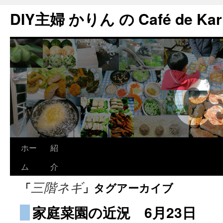
DIY主婦 かりん の Café de Kar
ホー
紹
ム
介
「
」タグアーカイブ
三階ネギ
家庭菜園の近況 6月23日