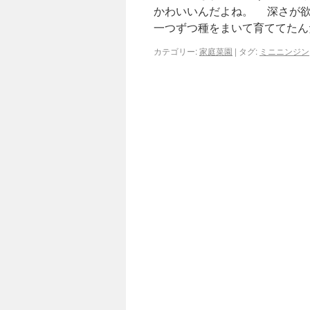
かわいいんだよね。 深さが欲
一つずつ種をまいて育ててたん
カテゴリー:
家庭菜園
|
タグ:
ミニニンジン