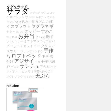
タグクラウド
サラダ
アゲハチョウ
コロッ
サンマ
ケ
棚
ニンジン
カボチャ
ウルト
ごぼ
炊き込みご飯
うどん
ラマン
ヤグラネギ
スプラウト
う
グッピー
すのこ
七夕
ハタハタ
お弁当
さつま揚げ
飾り切り
ミニトマト
ベ
ブロッコリー
キャラ弁
クリスマ
ビーリーフ
カレイ
ニラ
手作
スツリー
スナップエンドウ
りロフトベッド
ネギ
煮
アジサイ
付け
手作り網
イカ
サンチュ
戸
手作り
パスタ
パセ
リ
バジル
エビ
お寿司
海苔の飾り切り
天ぷら
ホウレンソウ
モミの木
rakuten