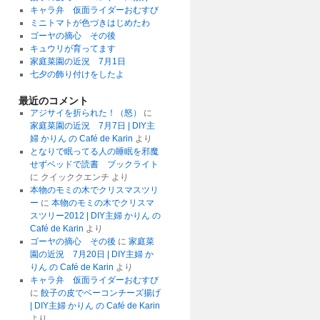
キャラ弁 仮面ライダーおむすび
ミニトマトが色づきはじめたわ
ゴーヤの摘心 その後
キュウリが育ってます
家庭菜園の近況 7月1日
七夕の飾り付けをしたよ
最近のコメント
アジサイを折られた！（怒）
に
家庭菜園の近況 7月7日 | DIY主
婦 かりん の Café de Karin
より
となりで眠ってる人の睡眠を邪魔
せずベッドで読書 ブックライト
に
クイッククエンチ
より
本物のモミの木でクリスマスツリ
ー
に
本物のモミの木でクリスマ
スツリー2012 | DIY主婦 かりん の
Café de Karin
より
ゴーヤの摘心 その後
に
家庭菜
園の近況 7月20日 | DIY主婦 か
りん の Café de Karin
より
キャラ弁 仮面ライダーおむすび
に
餃子の皮でベーコンチーズ揚げ
| DIY主婦 かりん の Café de Karin
より