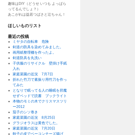
趣味はDIY（どうせ いつも よっぱら
ってるんでしょ？）
あこがれは益若つばさと辻ちゃん！
ほしいものリスト
最近の投稿
ミヤタの自転車 危険
剣道の防具を染めてみました。
画用紙整理棚を作ったよ。
剣道防具を丸洗い
子供服のリサイクル 壁掛け手紙
入れ
家庭菜園の近況 7月7日
折れた竹刀で素振り用竹刀を作っ
てみた
となりで眠ってる人の睡眠を邪魔
せずベッドで読書 ブックライト
本物のモミの木でクリスマスツリ
ー2012
茄子のシソ巻き
家庭菜園の近況 8月25日
グラジオラスは黄色でした。
家庭菜園の近況 7月20日
餃子の皮でベーコンチーズ揚げ