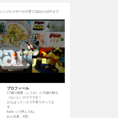
シングルマザーの子育て日記からDIYまで
プロフィール
17歳の風雅（ふうが）と10歳の騎士
（ないと）のママです！
がんばって一人で子育てやってま
す。
karin って呼んでね。
おとめ座、A型。