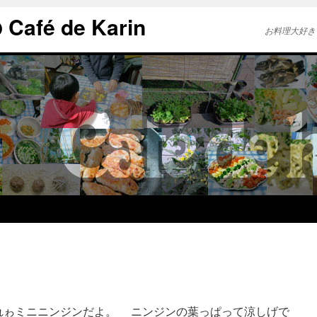
afé de Karin
お料理大好き
これゎミニニンジンだよ。 ニンジンの葉っぱって涼しげで