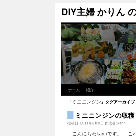
DIY主婦 かりん の C
ホーム
紹介
「
」タグアーカイブ
ミニニンジン
ミニニンジンの収穫
投稿日:
2011年8月9日
作成者:
karin
こんにちわkarinです。 