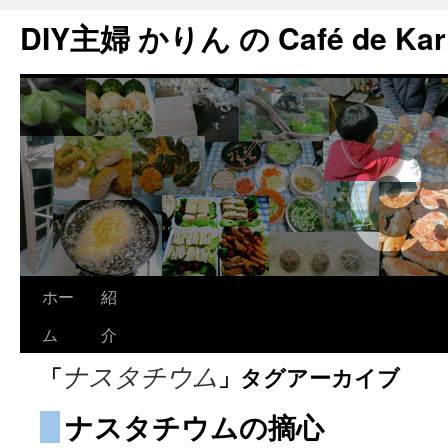
DIY主婦 かりん の Café de Kar
ホー
紹
ム
介
「
」タグアーカイブ
ナスタチウム
ナスタチウムの摘心