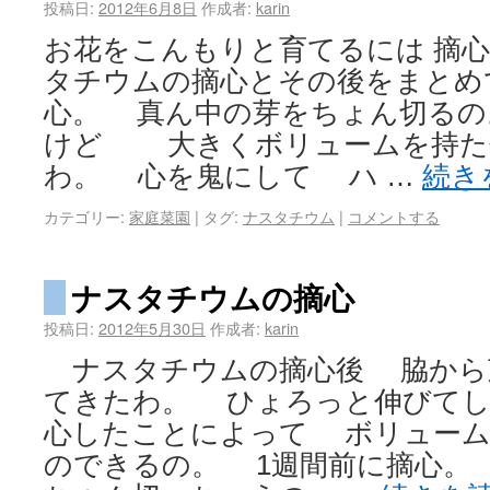
投稿日:
2012年6月8日
作成者:
karin
お花をこんもりと育てるには 摘心
タチウムの摘心とその後をまとめ
心。 真ん中の芽をちょん切る
けど 大きくボリュームを持た
わ。 心を鬼にして ハ …
続き
カテゴリー:
家庭菜園
|
タグ:
ナスタチウム
|
コメントする
ナスタチウムの摘心
投稿日:
2012年5月30日
作成者:
karin
ナスタチウムの摘心後 脇から
てきたわ。 ひょろっと伸びて
心したことによって ボリューム
のできるの。 1週間前に摘心。