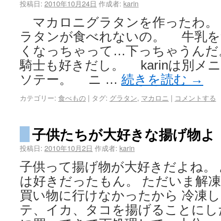
投稿日:
2010年10月24日
作成者:
karin
マカロニグラタンを作ったわ。 で
ラタンが食べれないの。 牛乳を
くなっちゃって…下っちゃうんだ
騎士も好きだし。 karinは別
ソテー。 ニ …
続きを読む
→
カテゴリー:
食べもの
|
タグ:
グラタン
,
マカロニ
|
コメントする
子供たちが大好きな揚げ物よ
投稿日:
2010年10月2日
作成者:
karin
子供って揚げ物が大好きだよね。
は好きだったもん。 ただいま解
買い物に行けなかったから 冷凍
テ、イカ、タコを揚げることにし