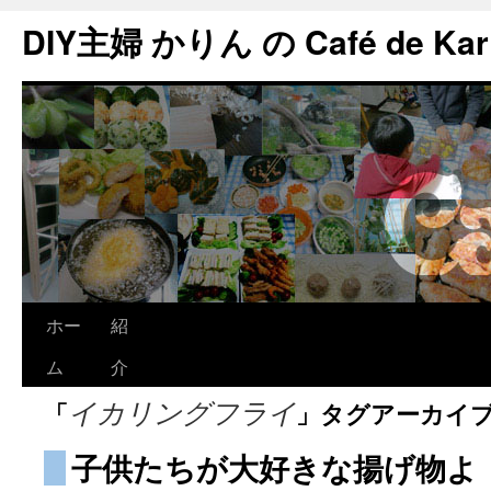
DIY主婦 かりん の Café de Kar
ホー
紹
ム
介
「
」タグアーカイ
イカリングフライ
子供たちが大好きな揚げ物よ