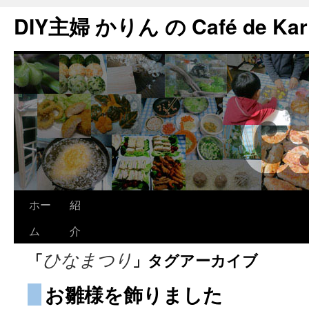
DIY主婦 かりん の Café de Kar
ホー
紹
ム
介
「
」タグアーカイブ
ひなまつり
お雛様を飾りました