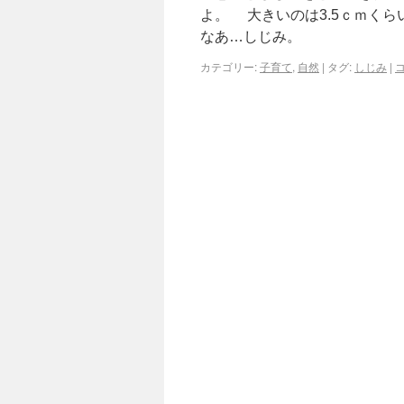
よ。 大きいのは3.5ｃｍく
なあ…しじみ。
カテゴリー:
子育て
,
自然
|
タグ:
しじみ
|