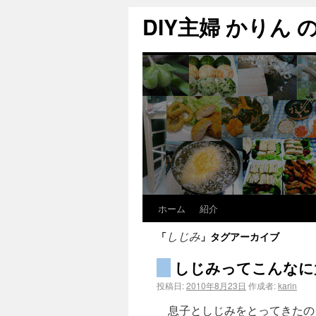
DIY主婦 かりん の C
ホーム
紹介
「
」タグアーカイブ
しじみ
しじみってこんなに
投稿日:
2010年8月23日
作成者:
karin
息子としじみをとってきたの