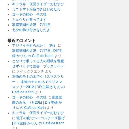
キャラ弁 仮面ライダーおむすび
ミニトマトが色づきはじめたわ
ゴーヤの摘心 その後
キュウリが育ってます
家庭菜園の近況 7月1日
七夕の飾り付けをしたよ
最近のコメント
アジサイを折られた！（怒）
に
家庭菜園の近況 7月7日 | DIY主
婦 かりん の Café de Karin
より
となりで眠ってる人の睡眠を邪魔
せずベッドで読書 ブックライト
に
クイッククエンチ
より
本物のモミの木でクリスマスツリ
ー
に
本物のモミの木でクリスマ
スツリー2012 | DIY主婦 かりん の
Café de Karin
より
ゴーヤの摘心 その後
に
家庭菜
園の近況 7月20日 | DIY主婦 か
りん の Café de Karin
より
キャラ弁 仮面ライダーおむすび
に
餃子の皮でベーコンチーズ揚げ
| DIY主婦 かりん の Café de Karin
より