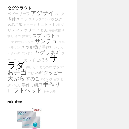
タグクラウド
アジサイ
ベビーリーフ
パスタ
煮付け
ニラ
炊き
スナップエンドウ
ク
込みご飯
ミニトマト
カボチャ
棚
リスマスツリー
うどん
海苔の飾り
スプラウト
切り
イカ
お寿司
コロ
サンチュ
ッケ
ホウレンソウ
ウル
さつま揚げ
手作り
トラマン
バジル
ヤグラネギ
ハタハタ
ニンジン
ブ
サ
ごぼう
カレイ
ロッコリー
ラダ
サンマ
飾り切り
モミの木
お弁当
グッピー
ネギ
エビ
天ぷら
すのこ
アゲハチョウ
七
手作り
手作り網戸
夕
パセリ
ロフトベッド
キャラ弁
rakuten