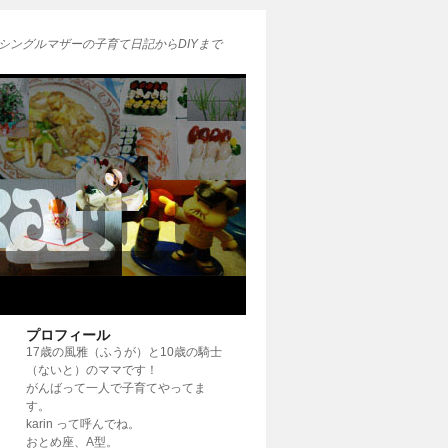
シングルマザーの子育て日記からDIYまで
プロフィール
17歳の風雅（ふうが）と10歳の騎士
（ないと）のママです！
がんばって一人で子育てやってま
す。
karin って呼んでね。
おとめ座、A型。