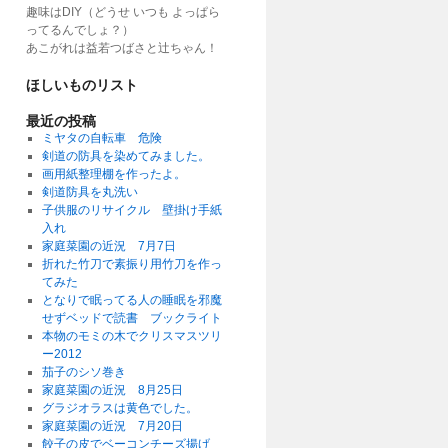
趣味はDIY（どうせ いつも よっぱら
ってるんでしょ？）
あこがれは益若つばさと辻ちゃん！
ほしいものリスト
最近の投稿
ミヤタの自転車 危険
剣道の防具を染めてみました。
画用紙整理棚を作ったよ。
剣道防具を丸洗い
子供服のリサイクル 壁掛け手紙
入れ
家庭菜園の近況 7月7日
折れた竹刀で素振り用竹刀を作っ
てみた
となりで眠ってる人の睡眠を邪魔
せずベッドで読書 ブックライト
本物のモミの木でクリスマスツリ
ー2012
茄子のシソ巻き
家庭菜園の近況 8月25日
グラジオラスは黄色でした。
家庭菜園の近況 7月20日
餃子の皮でベーコンチーズ揚げ