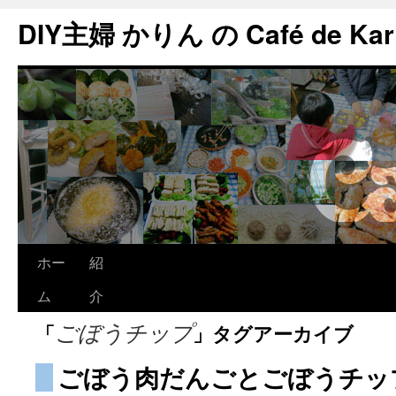
DIY主婦 かりん の Café de Kar
ホー
紹
ム
介
「
」タグアーカイブ
ごぼうチップ
ごぼう肉だんごとごぼうチッ