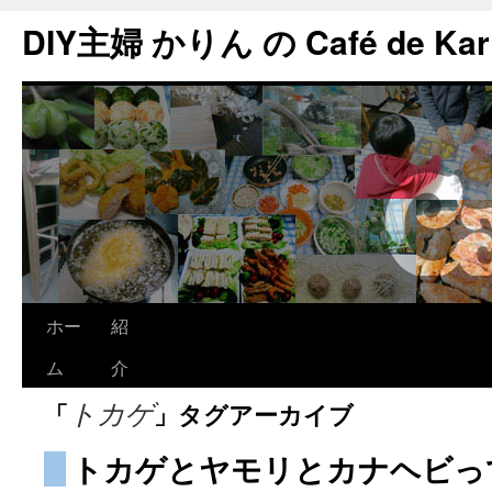
DIY主婦 かりん の Café de Kar
ホー
紹
ム
介
「
」タグアーカイブ
トカゲ
トカゲとヤモリとカナヘビっ